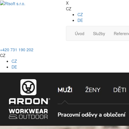
X
CZ
CZ
DE
Úvod
Služby
Referen
+420 731 190 202
CZ
CZ
DE