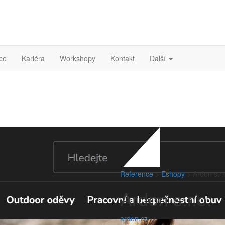
ce
Kariéra
Workshopy
Kontakt
Další
Reference
>
Eshopy
>
Ardon s.r.
Ardon s.r.o.
ardon.cz