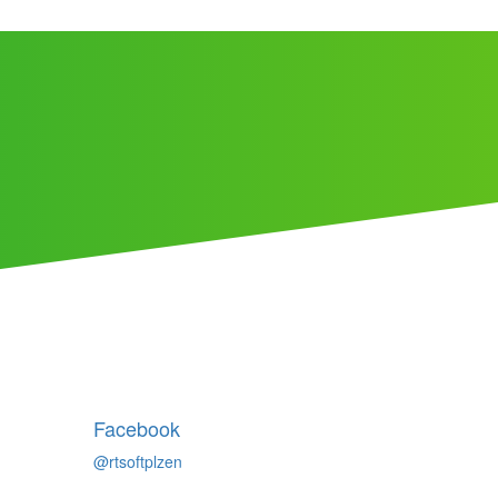
Facebook
@rtsoftplzen