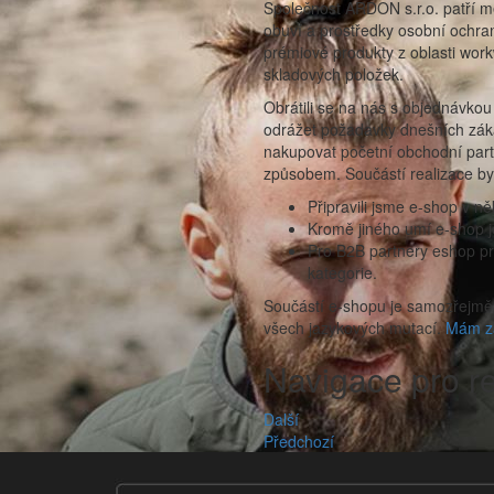
Společnost ARDON s.r.o. patří m
obuví a prostředky osobní ochr
prémiové produkty z oblasti wor
skladových položek.
Obrátili se na nás s objednávko
odrážet požadavky dnešních záka
nakupovat početní obchodní part
způsobem. Součástí realizace byl
Připravili jsme e-shop v n
Kromě jiného umí e-shop j
Pro B2B partnery eshop pra
kategorie.
Součástí e-shopu je samozřejmě i
všech jazykových mutací.
Mám zá
Navigace pro r
Další
Předchozí