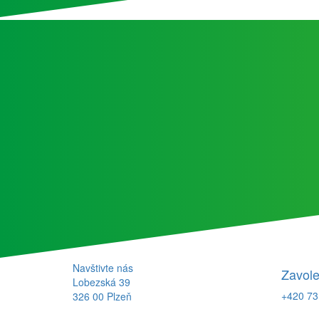
Navštivte nás
Zavole
Lobezská 39
+420 73
326 00 Plzeň