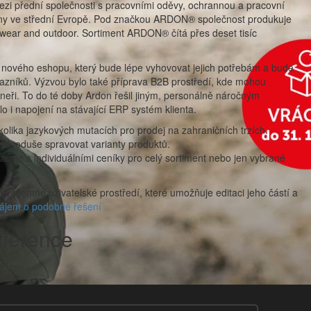
ezi přední společnosti s pracovními oděvy, ochrannou a pracovní
any ve střední Evropě. Pod značkou ARDON® společnost produkuje
kwear and outdoor. Sortiment ARDON® čítá přes deset tisíc
u nového eshopu, který bude lépe vyhovovat jejich potřebám a bude
zníků. Výzvou bylo také příprava B2B prostředí, kde mohou
neři. To do té doby Ardon řešil jiným, personálně náročným
o i napojení na stávající ERP systém klienta.
ěkolika jazykových mutacích pro prodej na zahraničních trzích.
ednoduše spravovat varianty produktů.
cuje s individuálními ceníky pro celý sortiment nebo jen vybrané
 příjemné uživatelské prostředí, které umožňuje editaci jeho částí a
jem o podobné řešení
eference