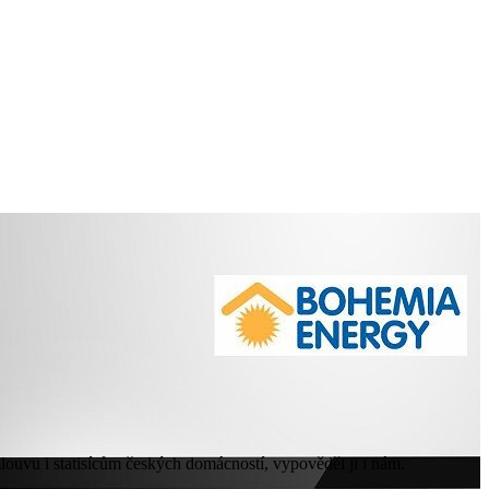
louvu i statisícům českých domácností, vypověděl ji i nám.