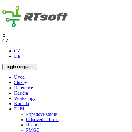
X
CZ
CZ
DE
Toggle navigation
Úvod
Služby
Reference
Kariéra
Workshopy
Kontakt
Další
Případové studie
Odpovědná firma
Historie
PMGO