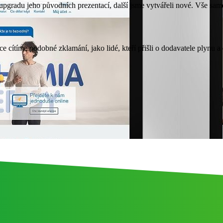
 upgradu jeho původních prezentací, další jsme vytvářeli nové. Vše sa
ítíme podobné zklamání, jako lidé, kteří přišli o dodavatele plynu a 