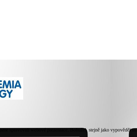
u jsme spravovali webové prezentace. Bohužel, stejně jako vypověděl sm