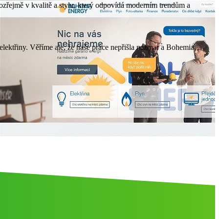
mozřejmě v kvalitě a stylu, který odpovídá moderním trendům a
elektřiny. Věříme ale, že naše práce nepřišla nazmar a Bohemia