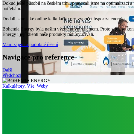
Dokud ještě působil na českém trhu, pracovali jsme na optimalizaci a
potřebám.
Dodali jsme také online kalkulačku pro výpočet úspor za energie.
Bohemia Energy byla naším významným klientem. Proto z jejího konce c
Energy i její klienti naše produkty rádi využívali.
Mám zájem o podobné řešení
Navigace pro reference
Další
Předchozí
Kalkulátory
,
Vše
,
Weby