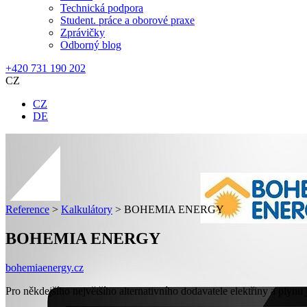
Technická podpora
Student. práce a oborové praxe
Zprávičky
Odborný blog
+420 731 190 202
CZ
CZ
DE
Reference
>
Kalkulátory
>
BOHEMIA ENERGY
BOHEMIA ENERGY
bohemiaenergy.cz
Pro někdejšího největšího alternativního dodavatele elektřiny a plyn