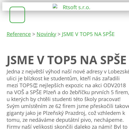
Reference
>
Novinky
>
JSME V TOP5 NA SPŠE
JSME V TOP5 NA SPŠE
Jedna z největší výhod naší nové adresy v Lobezsk
ulici je blízkost ke studentům, kteří nás zařadili
mezi TOP5👏 nejlepších expozic na akci ODV2018
na VOŠ a SPŠE Plzeň a do žebříčku prvních 5 firem
u kterých by chtěli studenti této školy pracovat!
Svým umístěním ze 62 firem jsme přeskočili takov
giganty jako je Plzeňský Prazdroj, což vzhledem k
tomu, ze nedáváme deputátní pivo, nechápeme.
Firmy naší velikosti skončili daleko za námi! Byl to