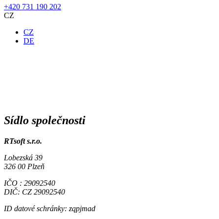
+420 731 190 202
CZ
CZ
DE
Sídlo společnosti
RTsoft s.r.o.
Lobezská 39
326 00 Plzeň
IČO : 29092540
DIČ: CZ 29092540
ID datové schránky: zqpjmad