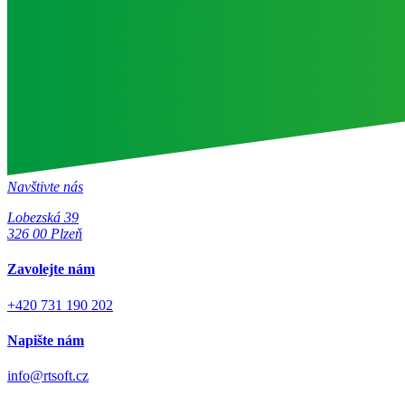
Navštivte nás
Lobezská 39
326 00 Plzeň
Zavolejte nám
+420 731 190 202
Napište nám
info@rtsoft.cz