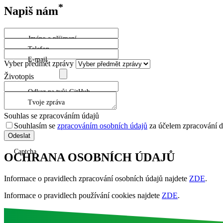
*
Napiš nám
Jméno a příjmení
Telefon
E-mail
Vyber předmět zprávy
Životopis
Odkaz na tvůj GitHub
Tvoje zpráva
Souhlas se zpracováním údajů
Souhlasím se
zpracováním osobních údajů
za účelem zpracování d
Captcha
OCHRANA OSOBNÍCH ÚDAJŮ
Informace o pravidlech zpracování osobních údajů najdete
ZDE
.
Informace o pravidlech používání cookies najdete
ZDE
.