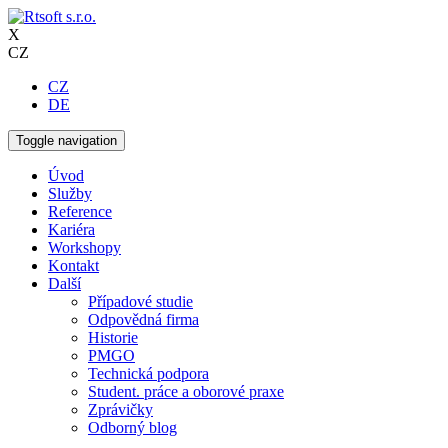
X
CZ
CZ
DE
Toggle navigation
Úvod
Služby
Reference
Kariéra
Workshopy
Kontakt
Další
Případové studie
Odpovědná firma
Historie
PMGO
Technická podpora
Student. práce a oborové praxe
Zprávičky
Odborný blog