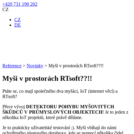
+420 731 190 202
CZ
CZ
DE
Reference
>
Novinky
>
Myši v prostorách RTsoft??!!
Myši v prostorách RTsoft??!!
Ptáte se, co mají společného dva myšáci, IoT (internet věcí) a
RTsoft?
Přece vývoj
DETEKTORU POHYBU MYŠOVITÝCH
ŠKŮDCŮ V PRŮMYSLOVÝCH OBJEKTECH
! Je to jeden z
několika IoT projektů, které právě děláme.
Je to prakticky uživatelské testování ;). Myši vbíhají do námi
ochytřeného plastového deraboxu, kde se pomocí několika čidel