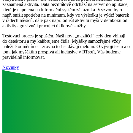
zaznamená aktivita. Data bezdrátově odchází na server do aplikace,
která je napojena na informační systém zákazníka. Výzvou bylo
např. snížit spotřebu na minimum, kdy ve výsledku je výdrž baterek
v řádech měsíců, dále pak např. odlišit aktivitu myši v deraboxu od
aktivity agresivněji pracující úklidové služby.
Testovací proces je spuštěn. Naši noví „mazlíčci“ celý den vbíhají
do detektoru a my kalibrujeme čidla. Myšáky samozřejmě vždy
náležitě odměníme – zrovna teď si dávají meloun. O vývoji testu a o
tom, jak myšákům prospívá all inclusive v RTsoft, Vás budeme
pravidelně informovat.
Novinky