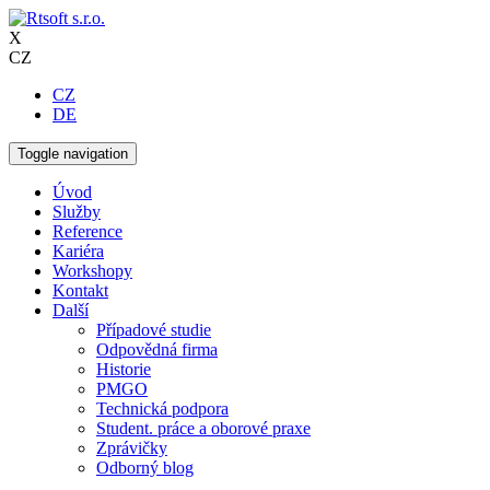
X
CZ
CZ
DE
Toggle navigation
Úvod
Služby
Reference
Kariéra
Workshopy
Kontakt
Další
Případové studie
Odpovědná firma
Historie
PMGO
Technická podpora
Student. práce a oborové praxe
Zprávičky
Odborný blog