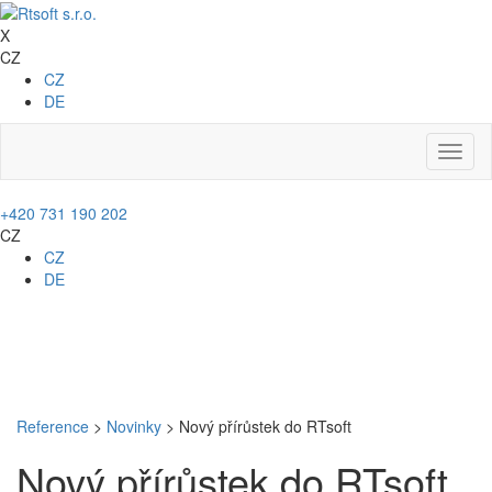
X
CZ
CZ
DE
Toggl
naviga
+420 731 190 202
CZ
CZ
DE
Reference
>
Novinky
>
Nový přírůstek do RTsoft
Nový přírůstek do RTsoft