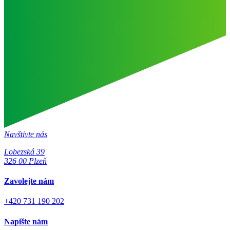
Navštivte nás
Lobezská 39
326 00 Plzeň
Zavolejte nám
+420 731 190 202
Napište nám