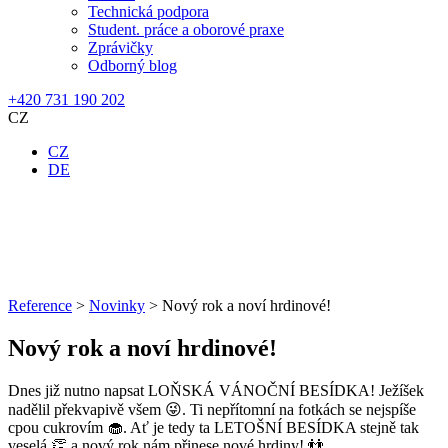
Technická podpora
Student. práce a oborové praxe
Zprávičky
Odborný blog
+420 731 190 202
CZ
CZ
DE
Reference
>
Novinky
>
Nový rok a noví hrdinové!
Nový rok a noví hrdinové!
Dnes již nutno napsat LOŇSKÁ VÁNOČNÍ BESÍDKA! Ježíšek
nadělil překvapivě všem 😜. Ti nepřítomní na fotkách se nejspíše
cpou cukrovím 🧁. Ať je tedy ta LETOŠNÍ BESÍDKA stejně tak
veselá 👏 a nový rok nám přinese nové hrdiny! 👬