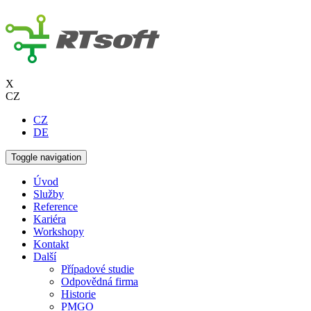
X
CZ
CZ
DE
Toggle navigation
Úvod
Služby
Reference
Kariéra
Workshopy
Kontakt
Další
Případové studie
Odpovědná firma
Historie
PMGO