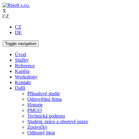
X
CZ
CZ
DE
Toggle navigation
Úvod
Služby
Reference
Kariéra
Workshopy
Kontakt
Další
Případové studie
Odpovědná firma
Historie
PMGO
Technická podpora
Student. práce a oborové praxe
Zprávičky
Odborný blog