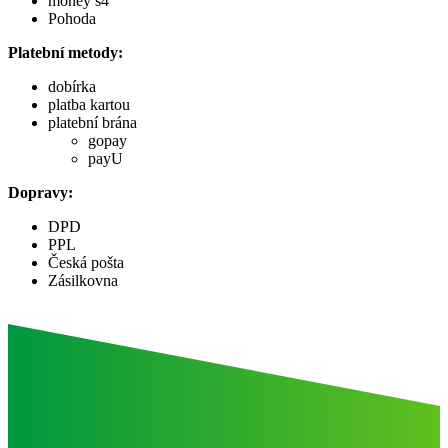
money s4
Pohoda
Platební metody:
dobírka
platba kartou
platební brána
gopay
payU
Dopravy:
DPD
PPL
Česká pošta
Zásilkovna