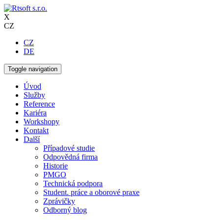
X
CZ
CZ
DE
Toggle navigation
Úvod
Služby
Reference
Kariéra
Workshopy
Kontakt
Další
Případové studie
Odpovědná firma
Historie
PMGO
Technická podpora
Student. práce a oborové praxe
Zprávičky
Odborný blog