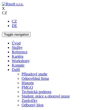
X
CZ
CZ
DE
Toggle navigation
Úvod
Služby
Reference
Kariéra
Workshopy
Kontakt
Další
Případové studie
Odpovědná firma
Historie
PMGO
Technická podpora
Student. práce a oborové praxe
Zprávičky
Odborný blog