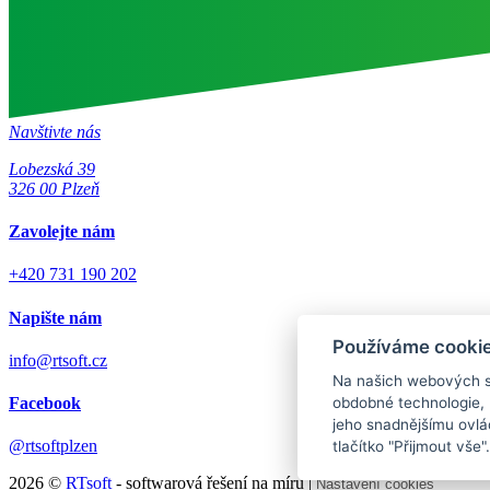
Navštivte nás
Lobezská 39
326 00 Plzeň
Zavolejte nám
+420 731 190 202
Napište nám
Používáme cooki
info@rtsoft.cz
Na našich webových st
Facebook
obdobné technologie, 
jeho snadnějšímu ovlád
@rtsoftplzen
tlačítko "Přijmout vše"
2026 ©
RTsoft
- softwarová řešení na míru |
Nastavení cookies