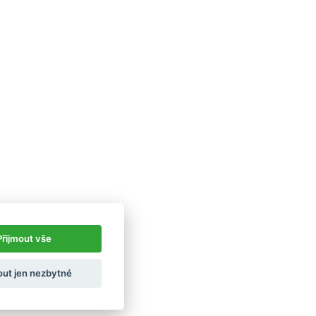
Přijmout vše
out jen nezbytné