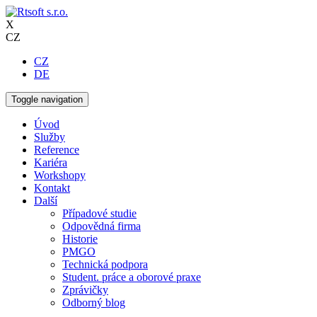
X
CZ
CZ
DE
Toggle navigation
Úvod
Služby
Reference
Kariéra
Workshopy
Kontakt
Další
Případové studie
Odpovědná firma
Historie
PMGO
Technická podpora
Student. práce a oborové praxe
Zprávičky
Odborný blog