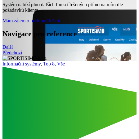
Systém nabízí plno dalších funkcí řešených přímo na míru dle
požadavků klienta.
Mám zájem o podobné řešení
Navigace pro reference
Další
Předchozí
Informační systémy
,
Top 8
,
Vše