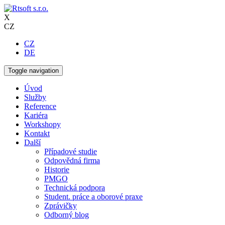
X
CZ
CZ
DE
Toggle navigation
Úvod
Služby
Reference
Kariéra
Workshopy
Kontakt
Další
Případové studie
Odpovědná firma
Historie
PMGO
Technická podpora
Student. práce a oborové praxe
Zprávičky
Odborný blog