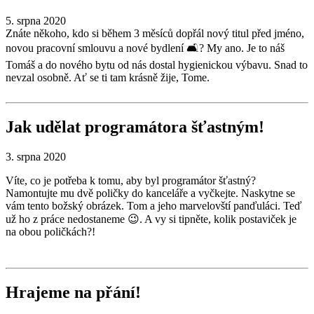
5. srpna 2020
Znáte někoho, kdo si během 3 měsíců dopřál nový titul před jméno,
novou pracovní smlouvu a nové bydlení 🛋? My ano. Je to náš
Tomáš a do nového bytu od nás dostal hygienickou výbavu. Snad to
nevzal osobně. Ať se ti tam krásně žije, Tome.
Jak udělat programátora šťastným!
3. srpna 2020
Víte, co je potřeba k tomu, aby byl programátor šťastný?
Namontujte mu dvě poličky do kanceláře a vyčkejte. Naskytne se
vám tento božský obrázek. Tom a jeho marvelovští panďuláci. Teď
už ho z práce nedostaneme 😉. A vy si tipněte, kolik postaviček je
na obou poličkách?!
Hrajeme na přání!