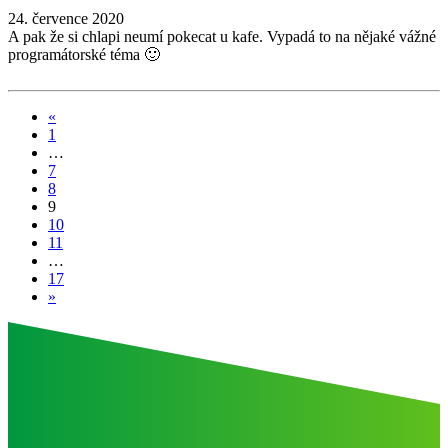
24. července 2020
A pak že si chlapi neumí pokecat u kafe. Vypadá to na nějaké vážné
programátorské téma 🙂
«
1
…
7
8
9
10
11
…
17
»