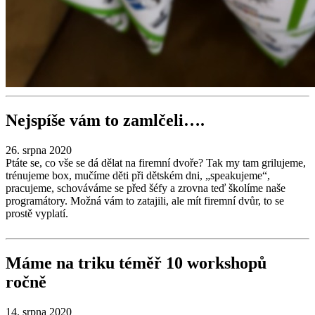
Nejspíše vám to zamlčeli….
26. srpna 2020
Ptáte se, co vše se dá dělat na firemní dvoře? Tak my tam grilujeme,
trénujeme box, mučíme děti při dětském dni, „speakujeme“,
pracujeme, schováváme se před šéfy a zrovna teď školíme naše
programátory. Možná vám to zatajili, ale mít firemní dvůr, to se
prostě vyplatí.
Máme na triku téměř 10 workshopů
ročně
14. srpna 2020