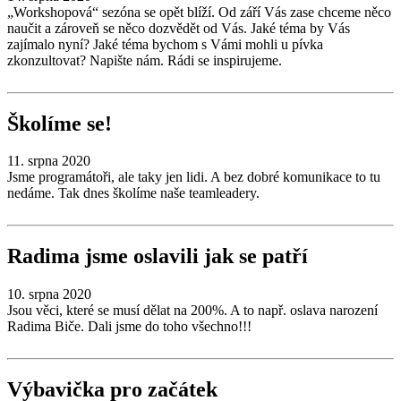
„Workshopová“ sezóna se opět blíží. Od září Vás zase chceme něco
naučit a zároveň se něco dozvědět od Vás. Jaké téma by Vás
zajímalo nyní? Jaké téma bychom s Vámi mohli u pívka
zkonzultovat? Napište nám. Rádi se inspirujeme.
Školíme se!
11. srpna 2020
Jsme programátoři, ale taky jen lidi. A bez dobré komunikace to tu
nedáme. Tak dnes školíme naše teamleadery.
Radima jsme oslavili jak se patří
10. srpna 2020
Jsou věci, které se musí dělat na 200%. A to např. oslava narození
Radima Biče. Dali jsme do toho všechno!!!
Výbavička pro začátek