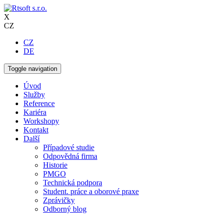
X
CZ
CZ
DE
Toggle navigation
Úvod
Služby
Reference
Kariéra
Workshopy
Kontakt
Další
Případové studie
Odpovědná firma
Historie
PMGO
Technická podpora
Student. práce a oborové praxe
Zprávičky
Odborný blog