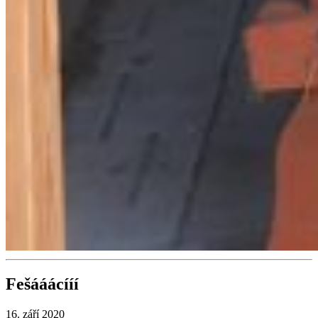
Fešááácííí
16. září 2020