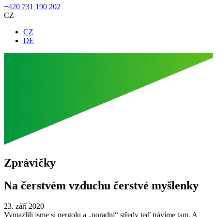
+420 731 190 202
CZ
CZ
DE
Zprávičky
Na čerstvém vzduchu čerstvé myšlenky
23. září 2020
Vymazlili jsme si pergolu a „poradní“ středy teď trávíme tam. A