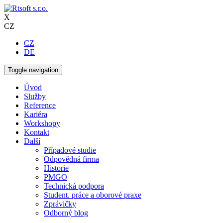
X
CZ
CZ
DE
Toggle navigation
Úvod
Služby
Reference
Kariéra
Workshopy
Kontakt
Další
Případové studie
Odpovědná firma
Historie
PMGO
Technická podpora
Student. práce a oborové praxe
Zprávičky
Odborný blog