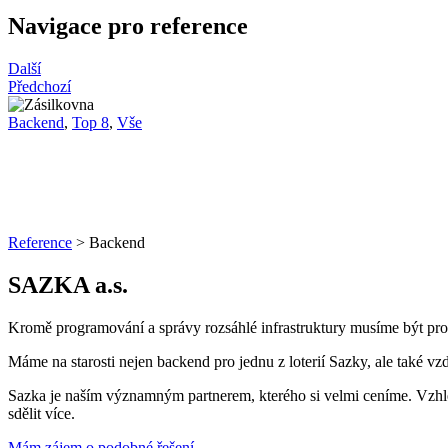
Navigace pro reference
Další
Předchozí
Backend
,
Top 8
,
Vše
Reference
>
Backend
SAZKA a.s.
Kromě programování a správy rozsáhlé infrastruktury musíme být pro l
Máme na starosti nejen backend pro jednu z loterií Sazky, ale také v
Sazka je naším významným partnerem, kterého si velmi ceníme. Vzhle
sdělit více.
Mám zájem o podobné řešení