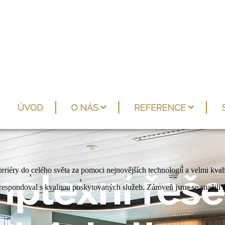
ry do celého světa za pomoci nejnovějších technologií a velmi kvalit
orespondoval s kvalitou poskytovaných služeb. Zároveň jsme se snažili