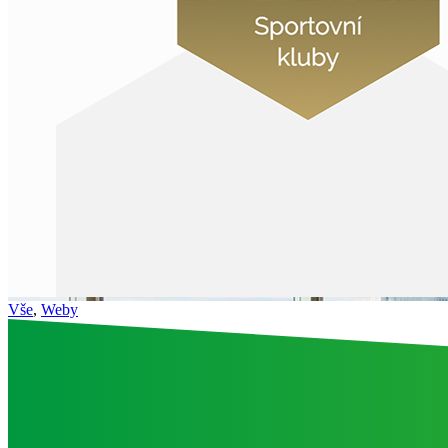
Vše
,
Weby