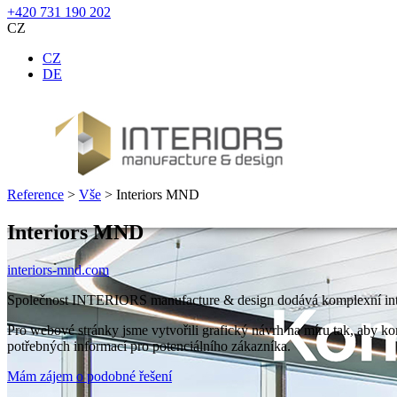
+420 731 190 202
CZ
CZ
DE
Reference
>
Vše
>
Interiors MND
Interiors MND
interiors-mnd.com
Společnost INTERIORS manufacture & design dodává komplexní interié
Pro webové stránky jsme vytvořili grafický návrh na míru tak, aby k
potřebných informací pro potenciálního zákazníka.
Mám zájem o podobné řešení