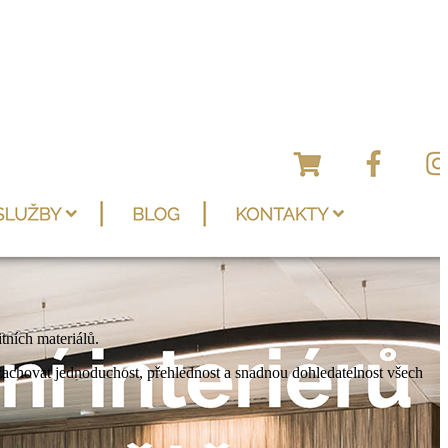
ních materiálů.
 zachovat jednoduchost, přehlednost a snadnou dohledatelnost všech