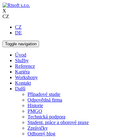
X
CZ
CZ
DE
Toggle navigation
Úvod
Služby
Reference
Kariéra
Workshopy
Kontakt
Další
Případové studie
Odpovědná firma
Historie
PMGO
Technická podpora
Student. práce a oborové praxe
Zprávičky
Odborný blog