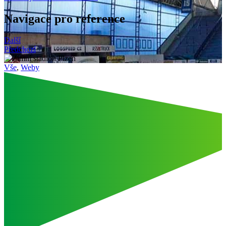
Navigace pro reference
Další
Předchozí
Vše
,
Weby