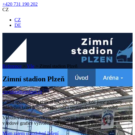
+420 731 190 202
CZ
CZ
DE
Reference
>
Vše
>
Zimní stadion Plzeň
Zimní stadion Plzeň
zimnistadionplzen.cz
Z naší spolupráce s týmem HC Škoda Plzeň, kde jsme partnery
mládežnického hokeje, vyplynula i spolupráce v online světě.
Vybudovali jsme moderní responzivní web pro Zimní stadion Plzeň
v ledové grafice vytvořené na míru a dle přání klienta.
Mám zájem o podobné řešení