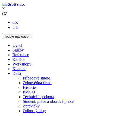
X
CZ
CZ
DE
Toggle navigation
Úvod
Služby
Reference
Kariéra
Workshopy
Kontakt
Další
Případové studie
Odpovědná firma
Historie
PMGO
Technická podpora
Student. práce a oborové praxe
Zprávičky
Odborný blog